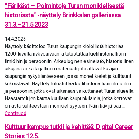
”Färikäst – Poimintoja Turun monikielisestä
historiasta” -näyttely Brinkkalan galleriassa
31.3.–21.5.2023
14.4.2023
Näyttely käsittelee Turun kaupungin kielellistä historiaa
1200-luvulta nykypäivään ja tutustuttaa kielihistoriallisiin
ilmiöihin ja persooniin. Arkeologinen esineistö, historiallinen
aikajana sekä kirjallinen materiaali johdattavat kävijän
kaupungin nykytilanteeseen, jossa monet kielet ja kulttuurit
kukoistavat. Näyttely tutustuttaa kielihistoriallisiin ilmiöihin
ja persooniin, jotka ovat aikanaan vaikuttaneet Turun alueella.
Haastattelujen kautta kuullaan kaupunkilaisia, jotka kertovat
omasta suhteestaan monikielisyyteen. Näin kävijä saa …
Continued
Kulttuurikampus tutkii ja kehittää: Digital Career
Stories 12.5.