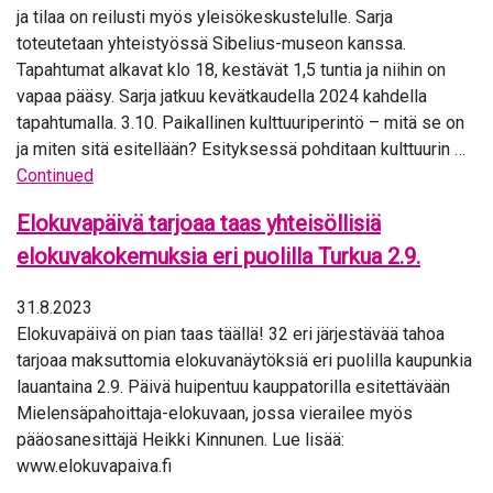
ja tilaa on reilusti myös yleisökeskustelulle. Sarja
toteutetaan yhteistyössä Sibelius-museon kanssa.
Tapahtumat alkavat klo 18, kestävät 1,5 tuntia ja niihin on
vapaa pääsy. Sarja jatkuu kevätkaudella 2024 kahdella
tapahtumalla. 3.10. Paikallinen kulttuuriperintö – mitä se on
ja miten sitä esitellään? Esityksessä pohditaan kulttuurin …
Continued
Elokuvapäivä tarjoaa taas yhteisöllisiä
elokuvakokemuksia eri puolilla Turkua 2.9.
31.8.2023
Elokuvapäivä on pian taas täällä! 32 eri järjestävää tahoa
tarjoaa maksuttomia elokuvanäytöksiä eri puolilla kaupunkia
lauantaina 2.9. Päivä huipentuu kauppatorilla esitettävään
Mielensäpahoittaja-elokuvaan, jossa vierailee myös
pääosanesittäjä Heikki Kinnunen. Lue lisää:
www.elokuvapaiva.fi