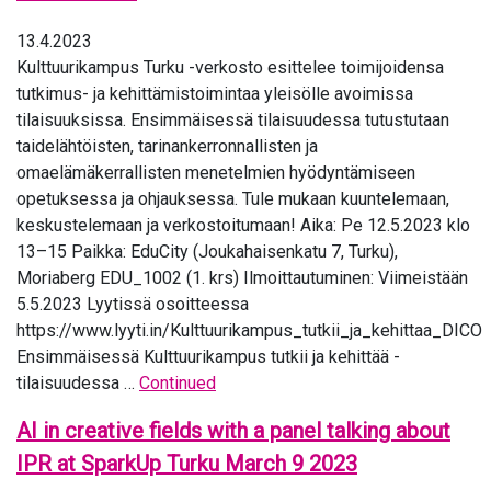
13.4.2023
Kulttuurikampus Turku -verkosto esittelee toimijoidensa
tutkimus- ja kehittämistoimintaa yleisölle avoimissa
tilaisuuksissa. Ensimmäisessä tilaisuudessa tutustutaan
taidelähtöisten, tarinankerronnallisten ja
omaelämäkerrallisten menetelmien hyödyntämiseen
opetuksessa ja ohjauksessa. Tule mukaan kuuntelemaan,
keskustelemaan ja verkostoitumaan! Aika: Pe 12.5.2023 klo
13–15 Paikka: EduCity (Joukahaisenkatu 7, Turku),
Moriaberg EDU_1002 (1. krs) Ilmoittautuminen: Viimeistään
5.5.2023 Lyytissä osoitteessa
https://www.lyyti.in/Kulttuurikampus_tutkii_ja_kehittaa_DICO
Ensimmäisessä Kulttuurikampus tutkii ja kehittää -
tilaisuudessa …
Continued
AI in creative fields with a panel talking about
IPR at SparkUp Turku March 9 2023