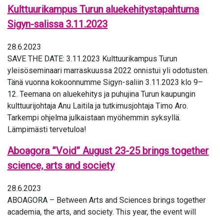
Kulttuurikampus Turun aluekehitystapahtuma
Sigyn-salissa 3.11.2023
28.6.2023
SAVE THE DATE: 3.11.2023 Kulttuurikampus Turun
yleisöseminaari marraskuussa 2022 onnistui yli odotusten.
Tänä vuonna kokoonnumme Sigyn-saliin 3.11.2023 klo 9–
12. Teemana on aluekehitys ja puhujina Turun kaupungin
kulttuurijohtaja Anu Laitila ja tutkimusjohtaja Timo Aro.
Tarkempi ohjelma julkaistaan myöhemmin syksyllä.
Lämpimästi tervetuloa!
Aboagora ”Void” August 23-25 brings together
science, arts and society
28.6.2023
ABOAGORA – Between Arts and Sciences brings together
academia, the arts, and society. This year, the event will