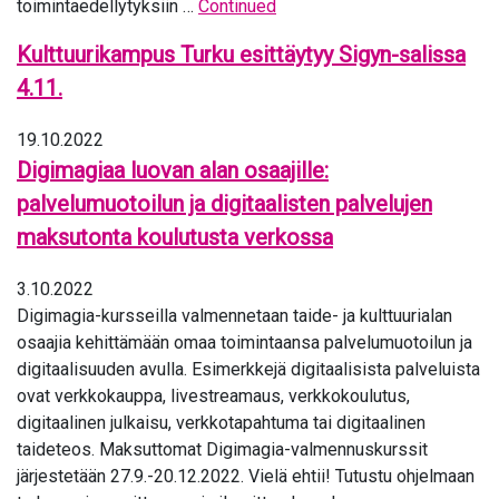
toimintaedellytyksiin …
Continued
Kulttuurikampus Turku esittäytyy Sigyn-salissa
4.11.
19.10.2022
Digimagiaa luovan alan osaajille:
palvelumuotoilun ja digitaalisten palvelujen
maksutonta koulutusta verkossa
3.10.2022
Digimagia-kursseilla valmennetaan taide- ja kulttuurialan
osaajia kehittämään omaa toimintaansa palvelumuotoilun ja
digitaalisuuden avulla. Esimerkkejä digitaalisista palveluista
ovat verkkokauppa, livestreamaus, verkkokoulutus,
digitaalinen julkaisu, verkkotapahtuma tai digitaalinen
taideteos. Maksuttomat Digimagia-valmennuskurssit
järjestetään 27.9.-20.12.2022. Vielä ehtii! Tutustu ohjelmaan