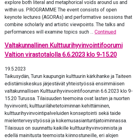
explore both literal and metaphorical voids around us and
within us. PROGRAMME The event consists of open
keynote lectures (AGORAs) and performative sessions that
combine scholarly and artistic viewpoints. The talks and
performances will examine topics such …
Continued
Valtakunnallinen Kulttuurihyvinvointifoorumi
Valtion virastotalolla 6.6.2023 klo 9-15.20
19.5.2023
Taikusydän, Turun kaupungin kulttuurin kärkihanke ja Taiteen
edistämiskeskus järjestävät yhteistyössä ensimmäisen
valtakunnallisen Kulttuurihyvinvointifoorumin 6.6.2023 klo 9-
15.20 Turussa. Tilaisuuden teemoina ovat lasten ja nuorten
hyvinvointi, kulttuurilähetetoiminnan kehittäminen,
kulttuurihyvinvointipalveluiden konseptointi sekä taide
mielenterveystyössä ja kokemusasiantuntijatoiminnassa.
Tilaisuus on suunnattu kaikille kulttuurihyvinvoinnista ja
edellä mainitusta teemoista kiinnostuneille, eri alojen