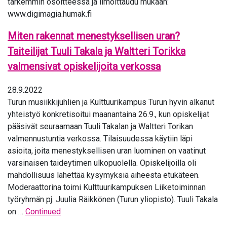
tarkemmin osoitteessa ja ilmoittaudu mukaan:
www.digimagia.humak.fi
Miten rakennat menestyksellisen uran?
Taiteilijat Tuuli Takala ja Waltteri Torikka
valmensivat opiskelijoita verkossa
28.9.2022
Turun musiikkijuhlien ja Kulttuurikampus Turun hyvin alkanut
yhteistyö konkretisoitui maanantaina 26.9., kun opiskelijat
pääsivät seuraamaan Tuuli Takalan ja Waltteri Torikan
valmennustuntia verkossa. Tilaisuudessa käytiin läpi
asioita, joita menestyksellisen uran luominen on vaatinut
varsinaisen taideytimen ulkopuolella. Opiskelijoilla oli
mahdollisuus lähettää kysymyksiä aiheesta etukäteen.
Moderaattorina toimi Kulttuurikampuksen Liiketoiminnan
työryhmän pj. Juulia Räikkönen (Turun yliopisto). Tuuli Takala
on …
Continued