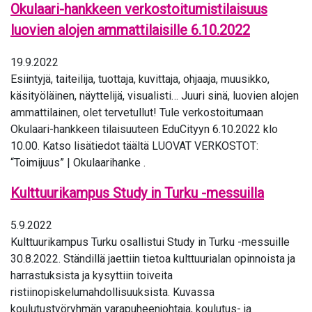
Okulaari-hankkeen verkostoitumistilaisuus
luovien alojen ammattilaisille 6.10.2022
19.9.2022
Esiintyjä, taiteilija, tuottaja, kuvittaja, ohjaaja, muusikko,
käsityöläinen, näyttelijä, visualisti… Juuri sinä, luovien alojen
ammattilainen, olet tervetullut! Tule verkostoitumaan
Okulaari-hankkeen tilaisuuteen EduCityyn 6.10.2022 klo
10.00. Katso lisätiedot täältä LUOVAT VERKOSTOT:
“Toimijuus” | Okulaarihanke .
Kulttuurikampus Study in Turku -messuilla
5.9.2022
Kulttuurikampus Turku osallistui Study in Turku -messuille
30.8.2022. Ständillä jaettiin tietoa kulttuurialan opinnoista ja
harrastuksista ja kysyttiin toiveita
ristiinopiskelumahdollisuuksista. Kuvassa
koulutustyöryhmän varapuheenjohtaja, koulutus- ja