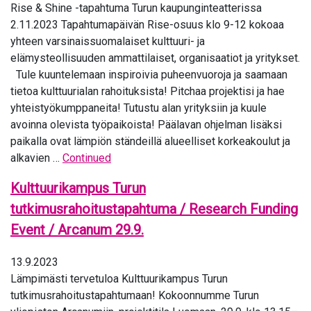
Rise & Shine -tapahtuma Turun kaupunginteatterissa
2.11.2023 Tapahtumapäivän Rise-osuus klo 9-12 kokoaa
yhteen varsinaissuomalaiset kulttuuri- ja
elämysteollisuuden ammattilaiset, organisaatiot ja yritykset.
Tule kuuntelemaan inspiroivia puheenvuoroja ja saamaan
tietoa kulttuurialan rahoituksista! Pitchaa projektisi ja hae
yhteistyökumppaneita! Tutustu alan yrityksiin ja kuule
avoinna olevista työpaikoista! Päälavan ohjelman lisäksi
paikalla ovat lämpiön ständeillä alueelliset korkeakoulut ja
alkavien …
Continued
Kulttuurikampus Turun
tutkimusrahoitustapahtuma / Research Funding
Event / Arcanum 29.9.
13.9.2023
Lämpimästi tervetuloa Kulttuurikampus Turun
tutkimusrahoitustapahtumaan! Kokoonnumme Turun