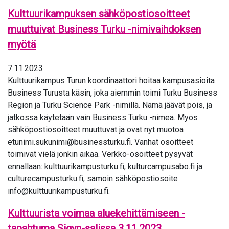
Kulttuurikampuksen sähköpostiosoitteet
muuttuivat Business Turku -nimivaihdoksen
myötä
7.11.2023
Kulttuurikampus Turun koordinaattori hoitaa kampusasioita
Business Turusta käsin, joka aiemmin toimi Turku Business
Region ja Turku Science Park -nimillä. Nämä jäävät pois, ja
jatkossa käytetään vain Business Turku -nimeä. Myös
sähköpostiosoitteet muuttuvat ja ovat nyt muotoa
etunimi.sukunimi@businessturku.fi. Vanhat osoitteet
toimivat vielä jonkin aikaa. Verkko-osoitteet pysyvät
ennallaan: kulttuurikampusturku.fi, kulturcampusabo.fi ja
culturecampusturku.fi, samoin sähköpostiosoite
info@kulttuurikampusturku.fi.
Kulttuurista voimaa aluekehittämiseen -
tapahtuma Sigyn-salissa 3.11.2023