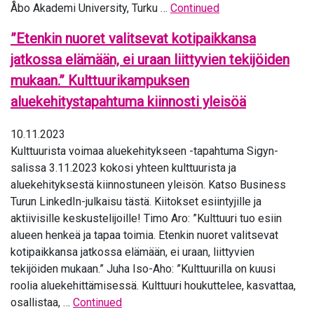
Åbo Akademi University, Turku …
Continued
”Etenkin nuoret valitsevat kotipaikkansa
jatkossa elämään, ei uraan liittyvien tekijöiden
mukaan.” Kulttuurikampuksen
aluekehitystapahtuma kiinnosti yleisöä
10.11.2023
Kulttuurista voimaa aluekehitykseen -tapahtuma Sigyn-
salissa 3.11.2023 kokosi yhteen kulttuurista ja
aluekehityksestä kiinnostuneen yleisön. Katso Business
Turun LinkedIn-julkaisu tästä. Kiitokset esiintyjille ja
aktiivisille keskustelijoille! Timo Aro: ”Kulttuuri tuo esiin
alueen henkeä ja tapaa toimia. Etenkin nuoret valitsevat
kotipaikkansa jatkossa elämään, ei uraan, liittyvien
tekijöiden mukaan.” Juha Iso-Aho: ”Kulttuurilla on kuusi
roolia aluekehittämisessä. Kulttuuri houkuttelee, kasvattaa,
osallistaa, …
Continued