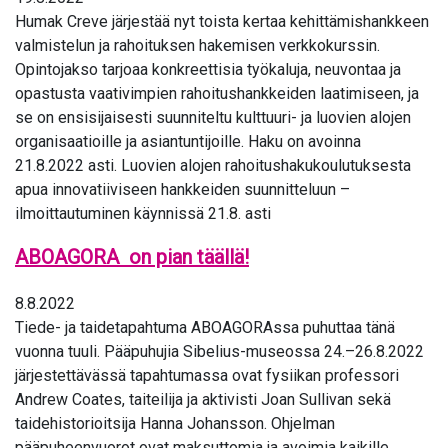
Humak Creve järjestää nyt toista kertaa kehittämishankkeen
valmistelun ja rahoituksen hakemisen verkkokurssin.
Opintojakso tarjoaa konkreettisia työkaluja, neuvontaa ja
opastusta vaativimpien rahoitushankkeiden laatimiseen, ja
se on ensisijaisesti suunniteltu kulttuuri- ja luovien alojen
organisaatioille ja asiantuntijoille. Haku on avoinna
21.8.2022 asti. Luovien alojen rahoitushakukoulutuksesta
apua innovatiiviseen hankkeiden suunnitteluun –
ilmoittautuminen käynnissä 21.8. asti
ABOAGORA on pian täällä!
8.8.2022
Tiede- ja taidetapahtuma ABOAGORAssa puhuttaa tänä
vuonna tuuli. Pääpuhujia Sibelius-museossa 24.–26.8.2022
järjestettävässä tapahtumassa ovat fysiikan professori
Andrew Coates, taiteilija ja aktivisti Joan Sullivan sekä
taidehistorioitsija Hanna Johansson. Ohjelman
pääpuheenvuorot ovat maksuttomia ja avoimia kaikille.