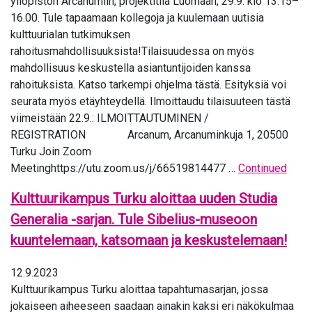
yliopiston Arcanumiin, projektitila Luomaan, 29.9. klo 13.15–
16.00. Tule tapaamaan kollegoja ja kuulemaan uutisia
kulttuurialan tutkimuksen
rahoitusmahdollisuuksista!Tilaisuudessa on myös
mahdollisuus keskustella asiantuntijoiden kanssa
rahoituksista. Katso tarkempi ohjelma tästä. Esityksiä voi
seurata myös etäyhteydellä. Ilmoittaudu tilaisuuteen tästä
viimeistään 22.9.: ILMOITTAUTUMINEN /
REGISTRATION Arcanum, Arcanuminkuja 1, 20500
Turku Join Zoom
Meetinghttps://utu.zoom.us/j/66519814477 …
Continued
Kulttuurikampus Turku aloittaa uuden Studia
Generalia -sarjan. Tule Sibelius-museoon
kuuntelemaan, katsomaan ja keskustelemaan!
12.9.2023
Kulttuurikampus Turku aloittaa tapahtumasarjan, jossa
jokaiseen aiheeseen saadaan ainakin kaksi eri näkökulmaa