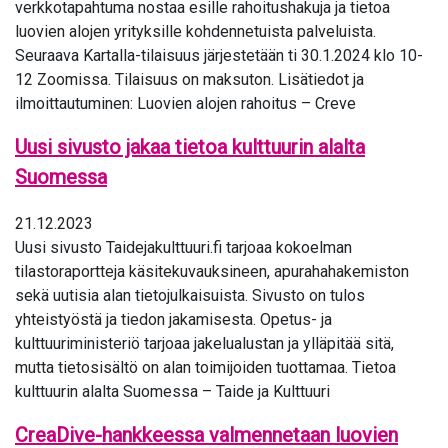
verkkotapahtuma nostaa esille rahoitushakuja ja tietoa
luovien alojen yrityksille kohdennetuista palveluista.
Seuraava Kartalla-tilaisuus järjestetään ti 30.1.2024 klo 10-
12 Zoomissa. Tilaisuus on maksuton. Lisätiedot ja
ilmoittautuminen: Luovien alojen rahoitus – Creve
Uusi sivusto jakaa tietoa kulttuurin alalta
Suomessa
21.12.2023
Uusi sivusto Taidejakulttuuri.fi tarjoaa kokoelman
tilastoraportteja käsitekuvauksineen, apurahahakemiston
sekä uutisia alan tietojulkaisuista. Sivusto on tulos
yhteistyöstä ja tiedon jakamisesta. Opetus- ja
kulttuuriministeriö tarjoaa jakelualustan ja ylläpitää sitä,
mutta tietosisältö on alan toimijoiden tuottamaa. Tietoa
kulttuurin alalta Suomessa – Taide ja Kulttuuri
CreaDive-hankkeessa valmennetaan luovien