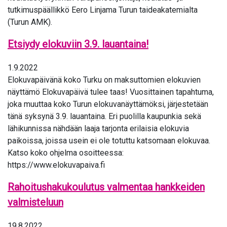
tutkimuspäällikkö Eero Linjama Turun taideakatemialta
(Turun AMK).
Etsiydy elokuviin 3.9. lauantaina!
1.9.2022
Elokuvapäivänä koko Turku on maksuttomien elokuvien
näyttämö Elokuvapäivä tulee taas! Vuosittainen tapahtuma,
joka muuttaa koko Turun elokuvanäyttämöksi, järjestetään
tänä syksynä 3.9. lauantaina. Eri puolilla kaupunkia sekä
lähikunnissa nähdään laaja tarjonta erilaisia elokuvia
paikoissa, joissa usein ei ole totuttu katsomaan elokuvaa.
Katso koko ohjelma osoitteessa:
https://www.elokuvapaiva.fi
Rahoitushakukoulutus valmentaa hankkeiden
valmisteluun
19.8.2022