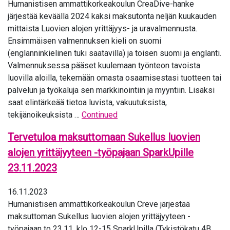
Humanistisen ammattikorkeakoulun CreaDive-hanke
järjestää keväällä 2024 kaksi maksutonta neljän kuukauden
mittaista Luovien alojen yrittäjyys- ja uravalmennusta.
Ensimmäisen valmennuksen kieli on suomi
(englanninkielinen tuki saatavilla) ja toisen suomi ja englanti.
Valmennuksessa pääset kuulemaan työnteon tavoista
luovilla aloilla, tekemään omasta osaamisestasi tuotteen tai
palvelun ja työkaluja sen markkinointiin ja myyntiin. Lisäksi
saat elintärkeää tietoa luvista, vakuutuksista,
tekijänoikeuksista …
Continued
Tervetuloa maksuttomaan Sukellus luovien
alojen yrittäjyyteen -työpajaan SparkUpille
23.11.2023
16.11.2023
Humanistisen ammattikorkeakoulun Creve järjestää
maksuttoman Sukellus luovien alojen yrittäjyyteen -
työpajaan to 23.11. klo 12-15 SparkUpilla (Tykistökatu 4B,