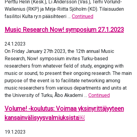
Perttu Helin (Kesk.), Li Andersson (Vas.), Terhi Vörlund-
Wallenius (RKP) ja Mirja-Riitta Sjöholm (KD). Tilaisuuden
fasilitoi Kulta ry:n pääsihteeri …
Continued
Music Research Now! symposium 27.1.2023
24.1.2023
On Friday January 27th 2023, the 12th annual Music
Research, Now! symposium invites Turku-based
researchers from whatever field of study, engaging with
music or sound, to present their ongoing research. The main
purpose of the event is to facilitate networking among
music researchers from various departments and units at
the University of Turku, Åbo Akademi …
Continued
Volume! -koulutus: Voimaa yksinyrittäjyyteen
kansainvälisyysvalmiuksista￼
19.1.2023