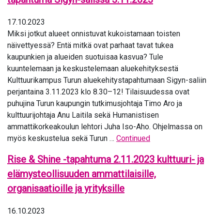
17.10.2023
Miksi jotkut alueet onnistuvat kukoistamaan toisten
näivettyessä? Entä mitkä ovat parhaat tavat tukea
kaupunkien ja alueiden suotuisaa kasvua? Tule
kuuntelemaan ja keskustelemaan aluekehityksestä
Kulttuurikampus Turun aluekehitystapahtumaan Sigyn-saliin
perjantaina 3.11.2023 klo 8.30–12! Tilaisuudessa ovat
puhujina Turun kaupungin tutkimusjohtaja Timo Aro ja
kulttuurijohtaja Anu Laitila sekä Humanistisen
ammattikorkeakoulun lehtori Juha Iso-Aho. Ohjelmassa on
myös keskustelua sekä Turun …
Continued
Rise & Shine -tapahtuma 2.11.2023 kulttuuri- ja
elämysteollisuuden ammattilaisille,
organisaatioille ja yrityksille
16.10.2023