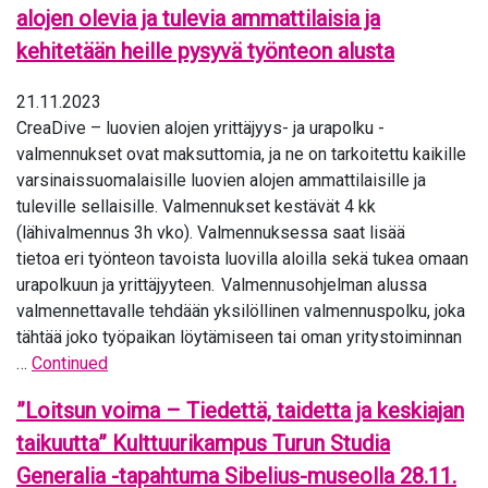
alojen olevia ja tulevia ammattilaisia ja
kehitetään heille pysyvä työnteon alusta
21.11.2023
CreaDive – luovien alojen yrittäjyys- ja urapolku -
valmennukset ovat maksuttomia, ja ne on tarkoitettu kaikille
varsinaissuomalaisille luovien alojen ammattilaisille ja
tuleville sellaisille. Valmennukset kestävät 4 kk
(lähivalmennus 3h vko). Valmennuksessa saat lisää
tietoa eri työnteon tavoista luovilla aloilla sekä tukea omaan
urapolkuun ja yrittäjyyteen. Valmennusohjelman alussa
valmennettavalle tehdään yksilöllinen valmennuspolku, joka
tähtää joko työpaikan löytämiseen tai oman yritystoiminnan
…
Continued
”Loitsun voima – Tiedettä, taidetta ja keskiajan
taikuutta” Kulttuurikampus Turun Studia
Generalia -tapahtuma Sibelius-museolla 28.11.