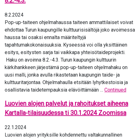
8.2.-4.3.
8.2.2024
Pop-up-taiteen ohjelmahaussa taiteen ammattilaiset voivat
ehdottaa Turun kaupungille kulttuurisisältöjä joko avoimessa
haussa tai osaksi ennalta määriteltyjä
tapahtumakokonaisuuksia. Kyseessä voi olla yksittäinen
esitys, esitysten sarja tai vaikkapa yhteisötaideprojekti.
Haku on avoinna 8.2.-4.3. Turun kaupungin kulttuurin
kärkihankkeen järjestämä pop-up-taiteen ohjelmahaku on
uusi malli, jonka avulla rikastetaan kaupungin taide- ja
kulttuuritarjontaa. Ohjelmahaulla etsitään lyhytkestoisia ja
osallistavia taidetempauksia elävöittämään …
Continued
Luovien alojen palvelut ja rahoitukset aiheena
Kartalla-tilaisuudessa ti 30.1.2024 Zoomissa
22.1.2024
Luovien alojen yrityksille kohdennettu valtakunnallinen