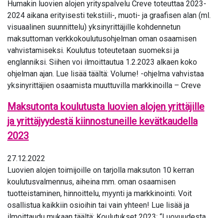
Humakin luovien alojen yrityspalvelu Creve toteuttaa 2023-
2024 aikana erityisesti tekstiili-, muoti- ja graafisen alan (ml.
visuaalinen suunnittelu) yksinyrittäjille kohdennetun
maksuttoman verkkokoulutusohjelman oman osaamisen
vahvistamiseksi. Koulutus toteutetaan suomeksi ja
englanniksi. Siihen voi ilmoittautua 1.2.2023 alkaen koko
ohjelman ajan. Lue lisää täältä: Volume! -ohjelma vahvistaa
yksinyrittäjien osaamista muuttuvilla markkinoilla – Creve
Maksutonta koulutusta luovien alojen yrittäjille
ja yrittäjyydestä kiinnostuneille kevätkaudella
2023
27.12.2022
Luovien alojen toimijoille on tarjolla maksuton 10 kerran
koulutusvalmennus, aiheina mm. oman osaamisen
tuotteistaminen, hinnoittelu, myynti ja markkinointi. Voit
osallistua kaikkiin osioihin tai vain yhteen! Lue lisää ja
ilmoittaudu mukaan täältä: Koulutukset 2023: “Luovuudesta