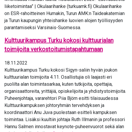
liiketoimintaa” | Okulaarihanke (turkuamk.fi) Okulaarihanke
on ESR-rahoitteinen Humakin, Turun AMK:n Taideakatemian
ja Turun kaupungin yhteishanke luovien alojen työllisyyden
parantamiseksi Varsinais-Suomessa.
Kulttuurikampus Turku kokosi kulttuurialan
toimijoita verkostoitumistapahtumaan
18.11.2022
Kulttuurikampus Turku kokosi Sigyn-saliin hyvän joukon
kulttuurialan toimijoita 4.11. Osallistujia oli laajasti eri
puolilta alan toimintasarkaa, kuten tutkijoita, opettajia,
organisaattoreita, yrittäjiä, opiskelijoita ja yhdistystoimijoita.
Puheenjohtaja, vararehtori Piia Björn esitti tilaisuudessa
Kulttuurikampuksen johtoryhmän tervehdyksen ja
koordinaattori Anu Juva puolestaan esitteli kampuksen
toimintaa. Lisäksi kuultiin johtaja Ruth Illmanin ja professori
Hannu Salmen innostavat keynote-puheenvuorot sekä alan