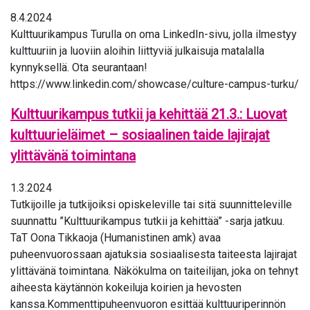
8.4.2024
Kulttuurikampus Turulla on oma LinkedIn-sivu, jolla ilmestyy
kulttuuriin ja luoviin aloihin liittyviä julkaisuja matalalla
kynnyksellä. Ota seurantaan!
https://www.linkedin.com/showcase/culture-campus-turku/
Kulttuurikampus tutkii ja kehittää 21.3.: Luovat
kulttuurieläimet – sosiaalinen taide lajirajat
ylittävänä toimintana
1.3.2024
Tutkijoille ja tutkijoiksi opiskeleville tai sitä suunnitteleville
suunnattu ”Kulttuurikampus tutkii ja kehittää” -sarja jatkuu.
TaT Oona Tikkaoja (Humanistinen amk) avaa
puheenvuorossaan ajatuksia sosiaalisesta taiteesta lajirajat
ylittävänä toimintana. Näkökulma on taiteilijan, joka on tehnyt
aiheesta käytännön kokeiluja koirien ja hevosten
kanssa.Kommenttipuheenvuoron esittää kulttuuriperinnön