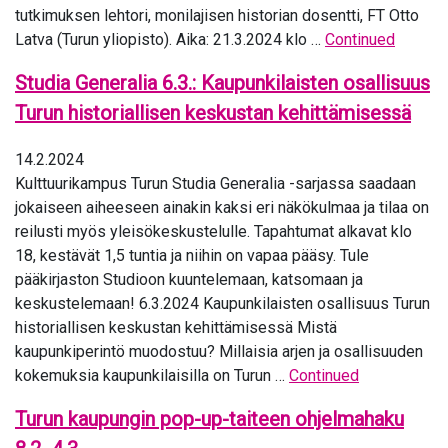
tutkimuksen lehtori, monilajisen historian dosentti, FT Otto
Latva (Turun yliopisto). Aika: 21.3.2024 klo …
Continued
Studia Generalia 6.3.: Kaupunkilaisten osallisuus
Turun historiallisen keskustan kehittämisessä
14.2.2024
Kulttuurikampus Turun Studia Generalia -sarjassa saadaan
jokaiseen aiheeseen ainakin kaksi eri näkökulmaa ja tilaa on
reilusti myös yleisökeskustelulle. Tapahtumat alkavat klo
18, kestävät 1,5 tuntia ja niihin on vapaa pääsy. Tule
pääkirjaston Studioon kuuntelemaan, katsomaan ja
keskustelemaan! 6.3.2024 Kaupunkilaisten osallisuus Turun
historiallisen keskustan kehittämisessä Mistä
kaupunkiperintö muodostuu? Millaisia arjen ja osallisuuden
kokemuksia kaupunkilaisilla on Turun …
Continued
Turun kaupungin pop-up-taiteen ohjelmahaku