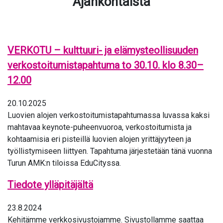
Ajankohtaista
VERKOTU – kulttuuri- ja elämysteollisuuden
verkostoitumistapahtuma to 30.10. klo 8.30–
12.00
20.10.2025
Luovien alojen verkostoitumistapahtumassa luvassa kaksi
mahtavaa keynote-puheenvuoroa, verkostoitumista ja
kohtaamisia eri pisteillä luovien alojen yrittäjyyteen ja
työllistymiseen liittyen. Tapahtuma järjestetään tänä vuonna
Turun AMK:n tiloissa EduCityssa.
Tiedote ylläpitäjältä
23.8.2024
Kehitämme verkkosivustojamme. Sivustollamme saattaa