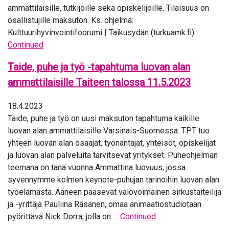
ammattilaisille, tutkijoille sekä opiskelijoille. Tilaisuus on
osallistujille maksuton. Ks. ohjelma:
Kulttuurihyvinvointifoorumi | Taikusydän (turkuamk.fi) …
Continued
Taide, puhe ja työ -tapahtuma luovan alan
ammattilaisille Taiteen talossa 11.5.2023
18.4.2023
Taide, puhe ja työ on uusi maksuton tapahtuma kaikille
luovan alan ammattilaisille Varsinais-Suomessa. TPT tuo
yhteen luovan alan osaajat, työnantajat, yhteisöt, opiskelijat
ja luovan alan palveluita tarvitsevat yritykset. Puheohjelman
teemana on tänä vuonna Ammattina luovuus, jossa
syvennymme kolmen keynote-puhujan tarinoihin luovan alan
työelämästä. Ääneen pääsevät valovoimainen sirkustaiteilija
ja -yrittäjä Pauliina Räsänen, omaa animaatiostudiotaan
pyörittävä Nick Dorra, jolla on …
Continued