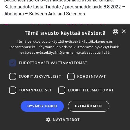
Katso tiedote tästä: Tiedote / pressmeddelande 8.8.2022 –
Aboagora – Between Arts and Sciences
Turussa valmistellaan uniikkia kulttuuri- ja
×
Tämä sivusto käyttää evästeitä
elämysteollisuuden yritysten kasvuohjelmaa
Tämä verkkosivusto käyttää evästeitä käyttökokemuksen
parantamiseksi. Käyttämällä verkkosivustoamme hyväksyt kaikki
ENGLISH
23.6.2022
evästeet evästekäytäntöjemme mukaisesti.
Lue lisää
Kulttuurikampus Turku, kulttuurin kärkihanke, useat
FINNISH
infrahankkeet kuten Musiikkitalo ja Historian ja
EHDOTTOMASTI VÄLTTÄMÄTTÖMÄT
tulevaisuuden museo, sekä juuri auennut Taiteen talo
viestittävät Turun satsauksista ja uskosta kulttuuri- ja
SUORITUSKYVYLLISET
KOHDENTAVAT
elämysteollisuuden veto- ja pitovoimaan. Nyt Turku
TOIMINNALLISET
LUOKITTELEMATTOMAT
panostaa lisää myös kulttuuri- ja elämysteollisuuden
yrityspalveluiden kehittämiseen. Turku Science Park Oy
yhdessä Kulttuurikampus Turku -toimijoiden kanssa on
HYVÄKSY KAIKKI
HYLKÄÄ KAIKKI
luomassa uudenlaista yritys- ja innovaatiopalvelua, joka …
Continued
NÄYTÄ TIEDOT