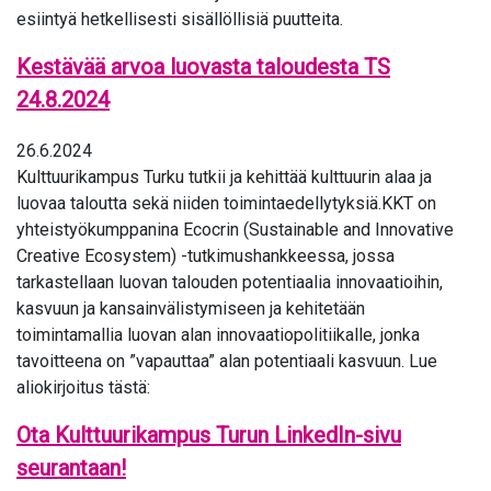
esiintyä hetkellisesti sisällöllisiä puutteita.
Kestävää arvoa luovasta taloudesta TS
24.8.2024
26.6.2024
Kulttuurikampus Turku tutkii ja kehittää kulttuurin alaa ja
luovaa taloutta sekä niiden toimintaedellytyksiä.KKT on
yhteistyökumppanina Ecocrin (Sustainable and Innovative
Creative Ecosystem) -tutkimushankkeessa, jossa
tarkastellaan luovan talouden potentiaalia innovaatioihin,
kasvuun ja kansainvälistymiseen ja kehitetään
toimintamallia luovan alan innovaatiopolitiikalle, jonka
tavoitteena on ”vapauttaa” alan potentiaali kasvuun. Lue
aliokirjoitus tästä:
Ota Kulttuurikampus Turun LinkedIn-sivu
seurantaan!