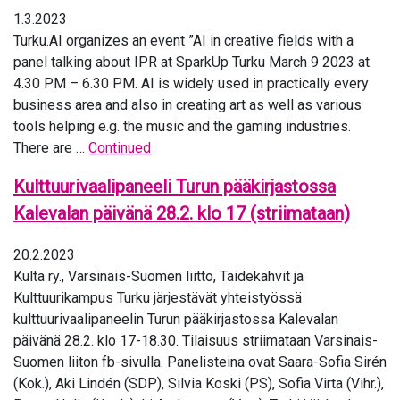
1.3.2023
Turku.AI organizes an event ”AI in creative fields with a
panel talking about IPR at SparkUp Turku March 9 2023 at
4.30 PM – 6.30 PM. AI is widely used in practically every
business area and also in creating art as well as various
tools helping e.g. the music and the gaming industries.
There are …
Continued
Kulttuurivaalipaneeli Turun pääkirjastossa
Kalevalan päivänä 28.2. klo 17 (striimataan)
20.2.2023
Kulta ry., Varsinais-Suomen liitto, Taidekahvit ja
Kulttuurikampus Turku järjestävät yhteistyössä
kulttuurivaalipaneelin Turun pääkirjastossa Kalevalan
päivänä 28.2. klo 17-18.30. Tilaisuus striimataan Varsinais-
Suomen liiton fb-sivulla. Panelisteina ovat Saara-Sofia Sirén
(Kok.), Aki Lindén (SDP), Silvia Koski (PS), Sofia Virta (Vihr.),