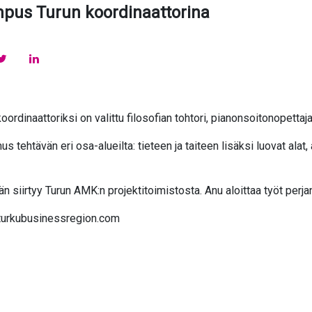
mpus Turun koordinaattorina
Jaa
Jaa
ookissa
Twitterissä
Linkedinissä
ordinaattoriksi on valittu filosofian tohtori, pianonsoitonopettaj
 tehtävän eri osa-alueilta: tieteen ja taiteen lisäksi luovat alat,
n siirtyy Turun AMK:n projektitoimistosta. Anu aloittaa työt perja
@turkubusinessregion.com