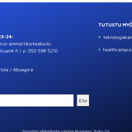
TUTUSTU MY
23-24:
teknologiakam
urun ammattikorkeakoulu
healthcampust
kuamk.fi | p. 050 598 5210
tola / Aboagora
Etsi
Sivuston ylläpidosta vastaa Business Turku Oy