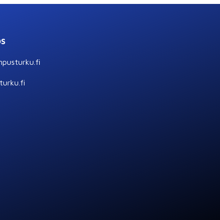
ÖS
pusturku.fi
urku.fi