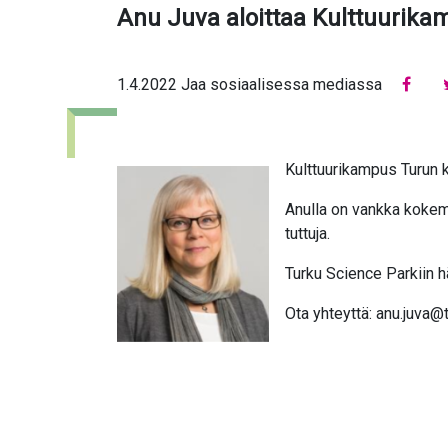
Anu Juva aloittaa Kulttuurika
1.4.2022
Jaa sosiaalisessa mediassa
Jaa
Faceb
Kulttuurikampus Turun ko
Anulla on vankka kokemus
tuttuja.
Turku Science Parkiin hä
Ota yhteyttä: anu.juva