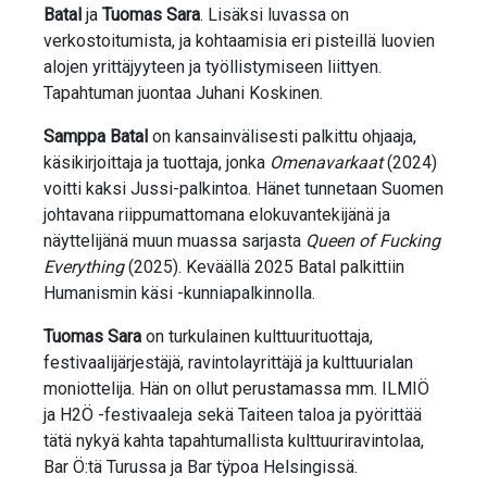
Batal
ja
Tuomas Sara
. Lisäksi luvassa on
verkostoitumista, ja kohtaamisia eri pisteillä luovien
alojen yrittäjyyteen ja työllistymiseen liittyen.
Tapahtuman juontaa Juhani Koskinen.
Samppa Batal
on kansainvälisesti palkittu ohjaaja,
käsikirjoittaja ja tuottaja, jonka
Omenavarkaat
(2024)
voitti kaksi Jussi-palkintoa. Hänet tunnetaan Suomen
johtavana riippumattomana elokuvantekijänä ja
näyttelijänä muun muassa sarjasta
Queen of Fucking
Everything
(2025). Keväällä 2025 Batal palkittiin
Humanismin käsi -kunniapalkinnolla.
Tuomas Sara
on turkulainen kulttuurituottaja,
festivaalijärjestäjä, ravintolayrittäjä ja kulttuurialan
moniottelija. Hän on ollut perustamassa mm. ILMIÖ
ja H2Ö -festivaaleja sekä Taiteen taloa ja pyörittää
tätä nykyä kahta tapahtumallista kulttuuriravintolaa,
Bar Ö:tä Turussa ja Bar tÿpoa Helsingissä.