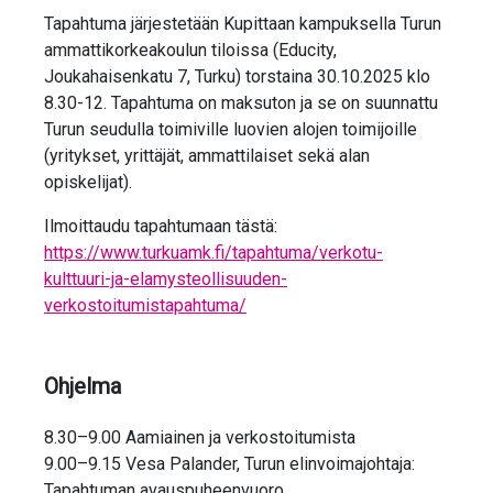
Tapahtuma järjestetään Kupittaan kampuksella Turun
ammattikorkeakoulun tiloissa (Educity,
Joukahaisenkatu 7, Turku) torstaina 30.10.2025 klo
8.30-12. Tapahtuma on maksuton ja se on suunnattu
Turun seudulla toimiville luovien alojen toimijoille
(yritykset, yrittäjät, ammattilaiset sekä alan
opiskelijat).
Ilmoittaudu tapahtumaan tästä:
https://www.turkuamk.fi/tapahtuma/verkotu-
kulttuuri-ja-elamysteollisuuden-
verkostoitumistapahtuma/
Ohjelma
8.30–9.00 Aamiainen ja verkostoitumista
9.00–9.15 Vesa Palander, Turun elinvoimajohtaja:
Tapahtuman avauspuheenvuoro