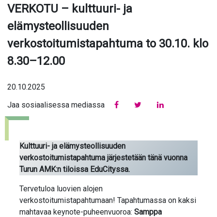
VERKOTU – kulttuuri- ja
elämysteollisuuden
verkostoitumistapahtuma to 30.10. klo
8.30–12.00
20.10.2025
Jaa sosiaalisessa mediassa
Jaa
Jaa
Jaa
Facebookissa
Twitterissä
Linkedinissä
Kulttuuri- ja elämysteollisuuden
verkostoitumistapahtuma järjestetään tänä vuonna
Turun AMK:n tiloissa EduCityssa.
Tervetuloa luovien alojen
verkostoitumistapahtumaan! Tapahtumassa on kaksi
mahtavaa keynote-puheenvuoroa:
Samppa