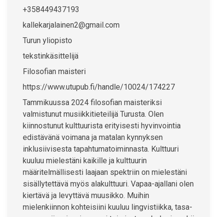
+358449437193
kallekarjalainen2@gmail.com
Turun yliopisto
tekstinkäsittelijä
Filosofian maisteri
https://www.utupub.fi/handle/10024/174227
Tammikuussa 2024 filosofian maisteriksi
valmistunut musiikkitieteilijä Turusta. Olen
kiinnostunut kulttuurista erityisesti hyvinvointia
edistävänä voimana ja matalan kynnyksen
inklusiivisesta tapahtumatoiminnasta. Kulttuuri
kuuluu mielestäni kaikille ja kulttuurin
määritelmällisesti laajaan spektriin on mielestäni
sisällytettävä myös alakulttuuri. Vapaa-ajallani olen
kiertävä ja levyttävä muusikko. Muihin
mielenkiinnon kohteisiini kuuluu lingvistiikka, tasa-