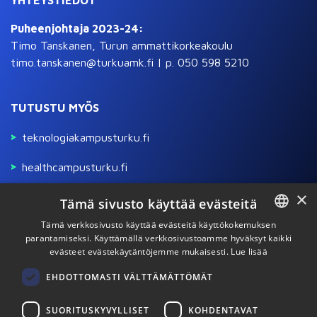
YHTEYSTIEDOT
Puheenjohtaja 2023-24:
Timo Tanskanen, Turun ammattikorkeakoulu
timo.tanskanen@turkuamk.fi | p. 050 598 5210
TUTUSTU MYÖS
teknologiakampusturku.fi
healthcampusturku.fi
×
Tämä sivusto käyttää evästeitä
Kuvat: Pekko Vasantola / Aboagora
Tämä verkkosivusto käyttää evästeitä käyttökokemuksen
parantamiseksi. Käyttämällä verkkosivustoamme hyväksyt kaikki
ENGLISH
evästeet evästekäytäntöjemme mukaisesti.
Lue lisää
FINNISH
EHDOTTOMASTI VÄLTTÄMÄTTÖMÄT
Etsi
SUORITUSKYVYLLISET
KOHDENTAVAT
Etsi