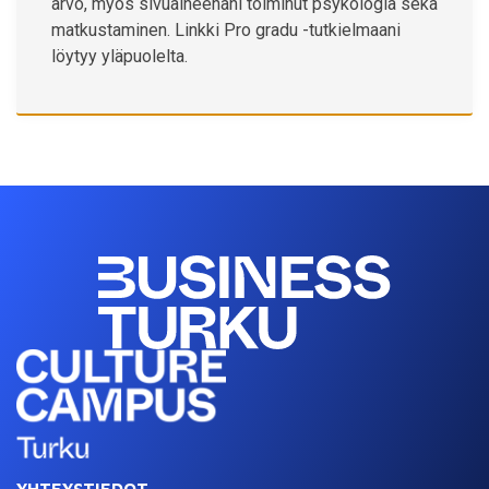
arvo, myös sivuaineenani toiminut psykologia sekä
matkustaminen. Linkki Pro gradu -tutkielmaani
löytyy yläpuolelta.